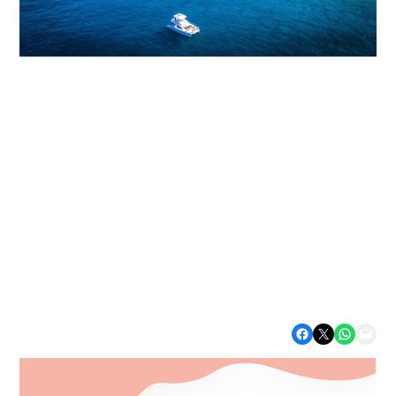
Catégorie
Tourisme d'aventure
Expériences
Aventures Aquatiques
Partager sur Facebook
Partager sur X
Partager sur WhatsApp
Envoyer cette page par e-mail