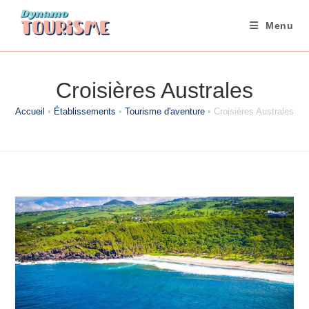
Skip
to
Menu
content
Croisières Australes
Accueil
•
Établissements
•
Tourisme d'aventure
•
Croisières Australes