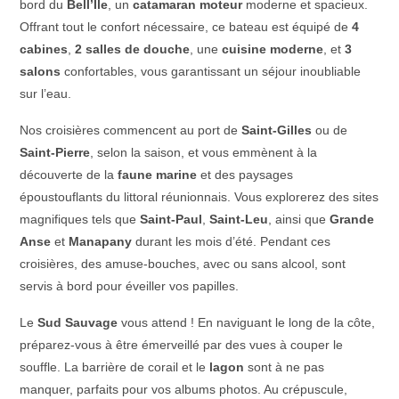
bord du
Bell’Île
, un
catamaran moteur
moderne et spacieux.
Offrant tout le confort nécessaire, ce bateau est équipé de
4
cabines
,
2 salles de douche
, une
cuisine moderne
, et
3
salons
confortables, vous garantissant un séjour inoubliable
sur l’eau.
Nos croisières commencent au port de
Saint-Gilles
ou de
Saint-Pierre
, selon la saison, et vous emmènent à la
découverte de la
faune marine
et des paysages
époustouflants du littoral réunionnais. Vous explorerez des sites
magnifiques tels que
Saint-Paul
,
Saint-Leu
, ainsi que
Grande
Anse
et
Manapany
durant les mois d’été. Pendant ces
croisières, des amuse-bouches, avec ou sans alcool, sont
servis à bord pour éveiller vos papilles.
Le
Sud Sauvage
vous attend ! En naviguant le long de la côte,
préparez-vous à être émerveillé par des vues à couper le
souffle. La barrière de corail et le
lagon
sont à ne pas
manquer, parfaits pour vos albums photos. Au crépuscule,