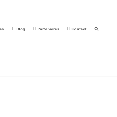
tes
Blog
Partenaires
Contact
Toggle
Website
Search
Expériences