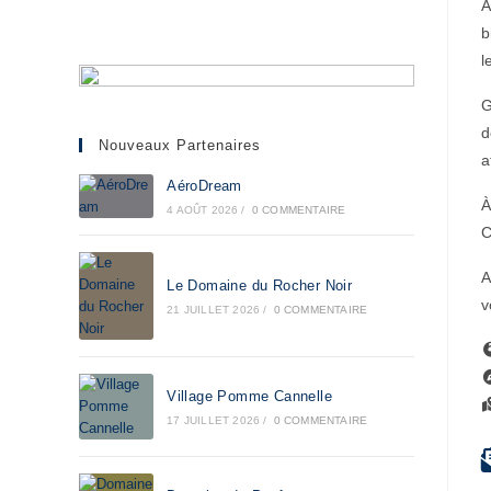
A
b
l
G
d
Nouveaux Partenaires
a
AéroDream
À
4 AOÛT 2026
/
0 COMMENTAIRE
C
A
Le Domaine du Rocher Noir
v
21 JUILLET 2026
/
0 COMMENTAIRE
Village Pomme Cannelle
17 JUILLET 2026
/
0 COMMENTAIRE