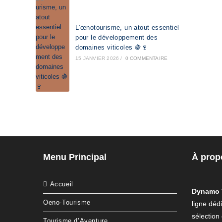
L’œnotourisme, un atout essentiel
pour le développement des
domaines viticoles 🍇🍷
15 JANVIER 2026
/
0 COMMENTAIRE
Menu Principal
À prop
Accueil
Dynamo 
Oeno-Tourisme
ligne déd
sélection
Tourisme d’Aventure