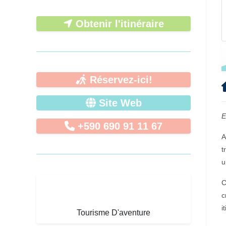
Obtenir l'itinéraire
Réservez-ici!
Site Web
E
+590 690 91 11 67
A
t
u
C
c
i
Tourisme D'aventure