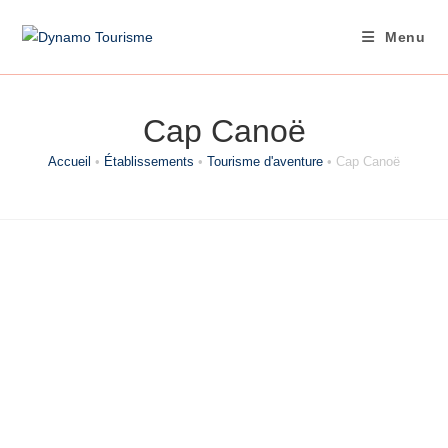
Skip
to
Menu
content
Cap Canoë
Accueil
•
Établissements
•
Tourisme d'aventure
•
Cap Canoë
Catégorie
Tourisme d'aventure