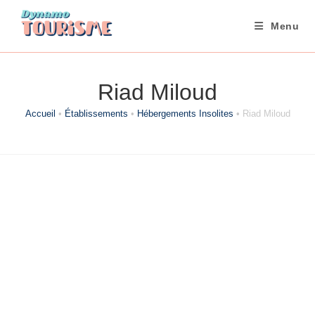
Skip
to
Menu
content
Riad Miloud
Accueil
•
Établissements
•
Hébergements Insolites
•
Riad Miloud
Catégorie
Hébergements Insolites