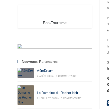
l
f
P
Éco-Tourisme
d
à
L
h
d
Nouveaux Partenaires
S
h
AéroDream
4 AOÛT 2026
/
0 COMMENTAIRE
Le Domaine du Rocher Noir
21 JUILLET 2026
/
0 COMMENTAIRE