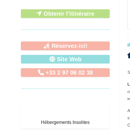
Obtenir l'itinéraire
Réservez-ici!
Site Web
+33 2 97 06 02 38
S
L
c
i
A
s
Hébergements Insolites
C