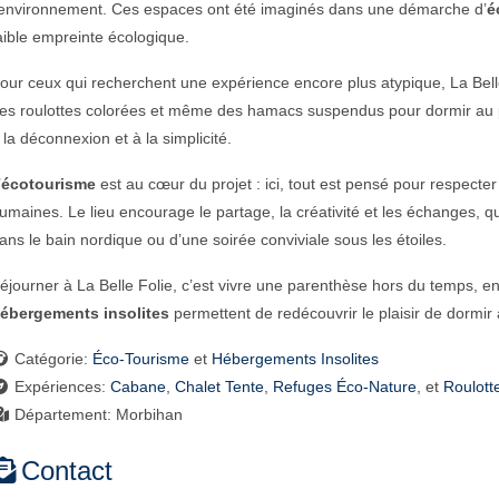
’environnement. Ces espaces ont été imaginés dans une démarche d’
é
aible empreinte écologique.
our ceux qui recherchent une expérience encore plus atypique, La Bell
es roulottes colorées et même des hamacs suspendus pour dormir au pl
 la déconnexion et à la simplicité.
’
écotourisme
est au cœur du projet : ici, tout est pensé pour respecter
umaines. Le lieu encourage le partage, la créativité et les échanges, q
ans le bain nordique ou d’une soirée conviviale sous les étoiles.
éjourner à La Belle Folie, c’est vivre une parenthèse hors du temps, e
ébergements insolites
permettent de redécouvrir le plaisir de dormir
Catégorie:
Éco-Tourisme
et
Hébergements Insolites
Expériences:
Cabane
,
Chalet Tente
,
Refuges Éco-Nature
, et
Roulott
Département:
Morbihan
Contact