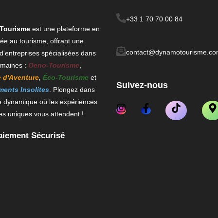
+33 1 70 70 00 84
Tourisme
est une plateforme en
iée au tourisme, offrant une
contact@dynamotourisme.c
 d'entreprises spécialisées
dans
omaines :
Oeno-Tourisme
,
 d'Aventure
,
Éco-Tourisme
et
Suivez-nous
ents Insolites
. Plongez dans
 dynamique où les expériences
ues uniques vous attendent !
aiement Sécurisé