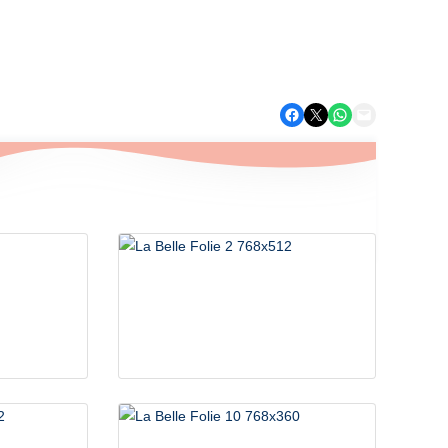
Cabane
,
Chalet Tente
,
Refuges Éco-Nature
, et
Roulotte
Partager sur Facebook
Partager sur X
Partager sur WhatsApp
Envoyer cette page par e-mail