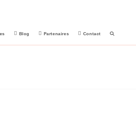
tes
Blog
Partenaires
Contact
Toggle
Website
Search
Expériences