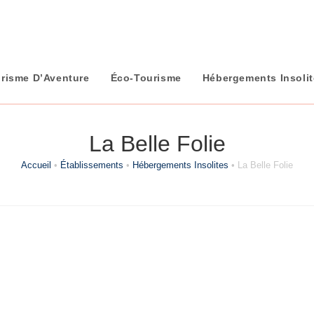
risme D’Aventure
Éco-Tourisme
Hébergements Insoli
La Belle Folie
Accueil
•
Établissements
•
Hébergements Insolites
•
La Belle Folie
Catégorie