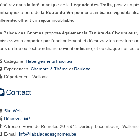
énétrez dans la forêt magique de la
Légende des Trolls
, posez un pi
mbarquez à bord de la
Route du Vin
pour une ambiance vignoble alsa
ifférente, offrant un séjour inoubliable.
a Balade des Gnomes propose également la
Tanière de Chouraveur
,
aissez-vous emporter par l’enchantement et découvrez les créatures my
ans un lieu où l’extraordinaire devient ordinaire, et où chaque nuit est
Catégorie:
Hébergements Insolites
Expériences:
Chambre à Thème
et
Roulotte
Département:
Wallonie
Contact
Site Web
Réservez ici !
Adresse:
Rowe dè Rèmoleû 20, 6941 Durbuy, Luxembourg, Wallonie,
E-mail:
info
@
labaladedesgnomes.be