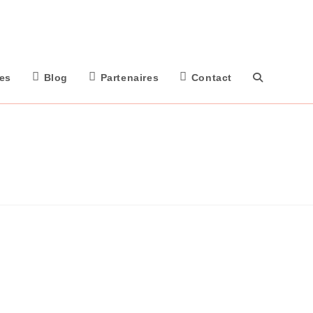
tes
Blog
Partenaires
Contact
Toggle
Website
Search
Expériences