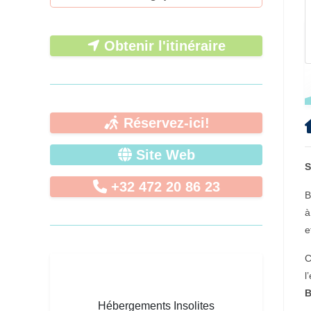
Obtenir l'itinéraire
Réservez-ici!
Site Web
S
+32 472 20 86 23
B
à
e
C
l
Hébergements Insolites