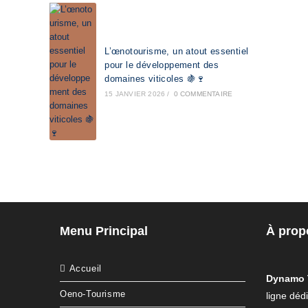
L’œnotourisme, un atout essentiel
pour le développement des
domaines viticoles 🍇🍷
15 JANVIER 2026
/
0 COMMENTAIRE
Menu Principal
À prop
Accueil
Dynamo 
Oeno-Tourisme
ligne déd