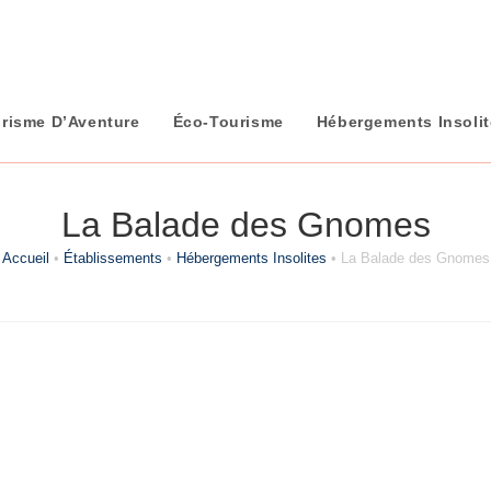
risme D’Aventure
Éco-Tourisme
Hébergements Insoli
La Balade des Gnomes
Accueil
•
Établissements
•
Hébergements Insolites
•
La Balade des Gnomes
Catégorie