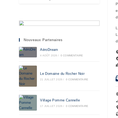
P
e
d
L
L
Nouveaux Partenaires
d
AéroDream
4 AOÛT 2026
/
0 COMMENTAIRE
Le Domaine du Rocher Noir
21 JUILLET 2026
/
0 COMMENTAIRE
Village Pomme Cannelle
17 JUILLET 2026
/
0 COMMENTAIRE