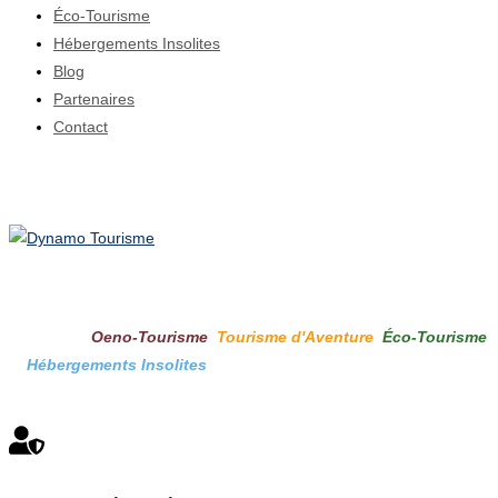
Éco-Tourisme
Hébergements Insolites
Blog
Partenaires
Contact
À propos
Dynamo Tourisme
est une plateforme en ligne dédiée au tourisme,
offrant une sélection d'entreprises spécialisées
dans quatre
domaines :
Oeno-Tourisme
,
Tourisme d'Aventure
,
Éco-Tourisme
et
Hébergements Insolites
. Plongez dans un monde dynamique
où les expériences touristiques uniques vous attendent !