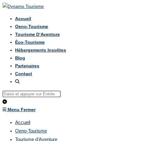
Skip
to
Accueil
content
Oeno-Tourisme
Tourisme D’Aventure
Éco-Tourisme
Hébergements Insolites
Blog
Partenaires
Contact
Toggle
Website
Rechercher
Search
sur
ce
Menu
Fermer
site
Accueil
Oeno-Tourisme
Tourisme d’Aventure