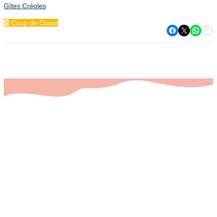
Gîtes Créoles
Coup de Coeur
Partager sur Facebook
Partager sur X
Partager sur WhatsApp
Envoyer cette page par e-mail
Galerie