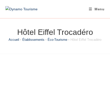
Skip
to
Menu
content
Hôtel Eiffel Trocadéro
Accueil
•
Établissements
•
Éco-Tourisme
•
Hôtel Eiffel Trocadéro
Catégorie
Éco-Tourisme