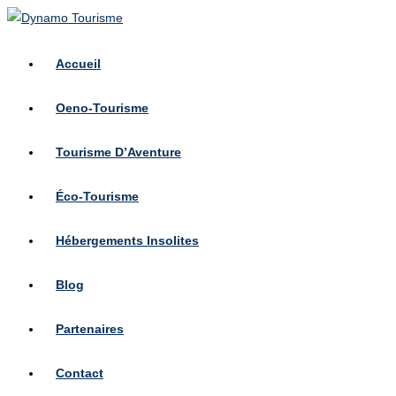
Skip
to
content
Accueil
Oeno-Tourisme
Tourisme D’Aventure
Éco-Tourisme
Hébergements Insolites
Blog
Partenaires
Contact