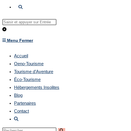
Toggle
Website
Rechercher
sur
Search
ce
Menu
Fermer
site
Accueil
Oeno-Tourisme
Tourisme d’Aventure
Éco-Tourisme
Hébergements Insolites
Blog
Partenaires
Contact
Toggle
website