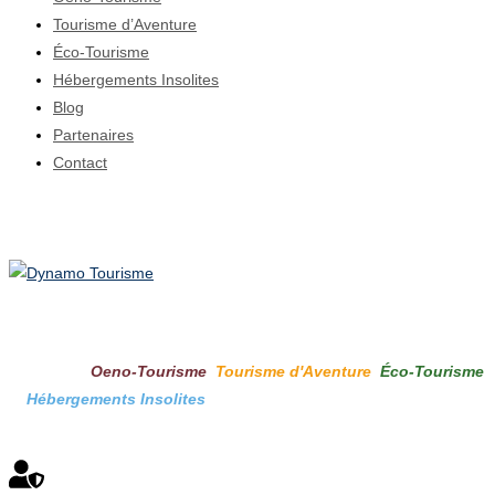
Tourisme d’Aventure
Éco-Tourisme
Hébergements Insolites
Blog
Partenaires
Contact
À propos
Dynamo Tourisme
est une plateforme en ligne dédiée au tourisme,
offrant une sélection d'entreprises spécialisées
dans quatre
domaines :
Oeno-Tourisme
,
Tourisme d'Aventure
,
Éco-Tourisme
et
Hébergements Insolites
. Plongez dans un monde dynamique
où les expériences touristiques uniques vous attendent !