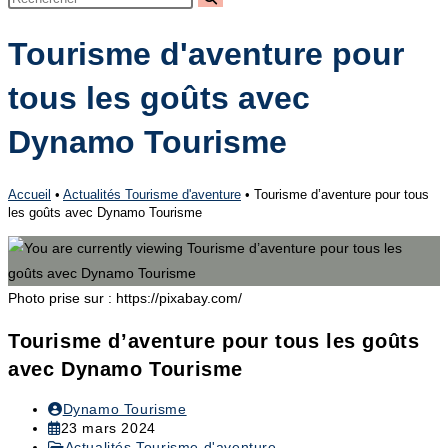
search
Tourisme d'aventure pour
tous les goûts avec
Dynamo Tourisme
Accueil
•
Actualités Tourisme d'aventure
•
Tourisme d’aventure pour tous
les goûts avec Dynamo Tourisme
Photo prise sur : https://pixabay.com/
Tourisme d’aventure pour tous les goûts
avec Dynamo Tourisme
Auteur/autrice
Dynamo Tourisme
de
Publication
23 mars 2024
la
publiée :
Post
Actualités Tourisme d'aventure